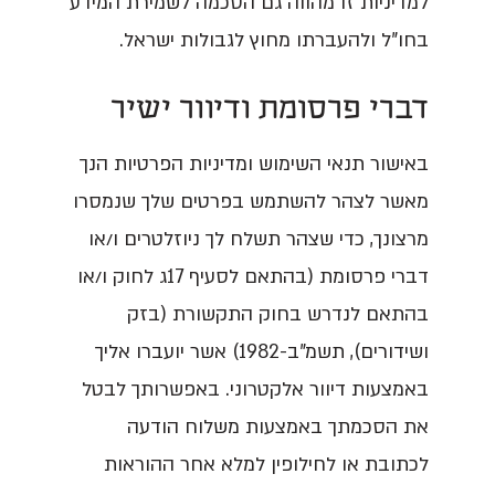
למדיניות זו מהווה גם הסכמה לשמירת המידע
בחו"ל ולהעברתו מחוץ לגבולות ישראל.
דברי פרסומת ודיוור ישיר
באישור תנאי השימוש ומדיניות הפרטיות הנך
מאשר לצהר להשתמש בפרטים שלך שנמסרו
מרצונך, כדי שצהר תשלח לך ניוזלטרים ו/או
דברי פרסומת (בהתאם לסעיף 17ג לחוק ו/או
בהתאם לנדרש בחוק התקשורת (בזק
ושידורים), תשמ"ב-1982) אשר יועברו אליך
באמצעות דיוור אלקטרוני. באפשרותך לבטל
את הסכמתך באמצעות משלוח הודעה
לכתובת או לחילופין למלא אחר ההוראות