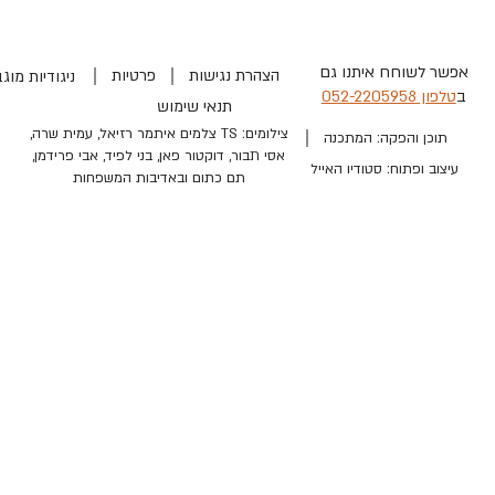
אפשר לשוחח איתנו גם
הצהרת נגישות
פרטיות
ניגודיות מוגברת
ב
טלפון 052-2205958
תנאי שימוש
צילומים: TS צלמים איתמר רזיאל, עמית שרה,
תוכן והפקה: המתכנה
אסי תבור, דוקטור פאן, בני לפיד, אבי פרידמן,
עיצוב ופתוח: סטודיו האייל
תם כתום ובאדיבות המשפחות