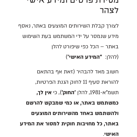
מסירת פרטים ומידע אישי
לצהר
לצורך קבלת השירותים המוצעים באתר, נאסף
מידע שנמסר על ידי המשתמש בעת השימוש
באתר – הכל כפי שיפורט להלן
(להלן:
"המידע האישי
")
חשוב מאד להבהיר (זאת אף בהתאם
להוראת סעיף 11 לחוק הגנת הפרטיות,
תשמ"א-1981, להלן
'החוק'
), כי
אין לך,
כמשתמש באתר, או כמי שמבקש להרשם
ולהשתמש באחד מהשירותים המוצעים
באתר, כל מחויבות חוקית למסור את המידע
האישי
.